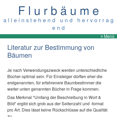
F l u r b ä u m e
a l l e i n s t e h e n d u n d h e r v o r r a g
e n d
≡ Menü
Literatur zur Bestimmung von
Bäumen
Je nach Verwendungszweck werden unterschiedliche
Bücher optimal sein. Für Einsteiger dürften eher die
erstgenannten, für erfahrenere Baumbestimmer die
weiter unten genannten Bücher in Frage kommen.
Das Merkmal "Umfang der Beschreibung in Wort &
Bild" ergibt sich grob aus der Seitenzahl und -format
pro Art. Dies lässt keine Rückschlüsse auf die Qualität
zu.