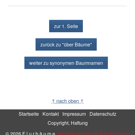
zur 1. Seite
zurück zu "über Bäume"
weiter zu synonymen Baumnamen
↑ nach oben ↑
Startseite
Kontakt
Impressum
Datenschutz
Copyright, Haftung
© 2026 F l u r b ä u m e.
Website erstellt mit Zeta Producer