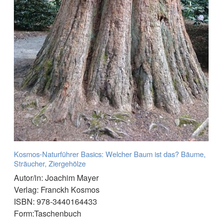
Kosmos-Naturführer Basics: Welcher Baum ist das? Bäume,
Sträucher, Ziergehölze
Autor/in: Joachim Mayer
Verlag: Franckh Kosmos
ISBN: 978-3440164433
Form:Taschenbuch