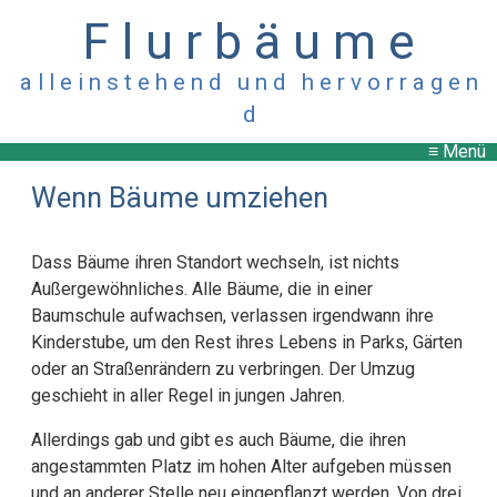
F l u r b ä u m e
a l l e i n s t e h e n d u n d h e r v o r r a g e n
d
≡ Menü
Wenn Bäume umziehen
Dass Bäume ihren Standort wechseln, ist nichts
Außergewöhnliches. Alle Bäume, die in einer
Baumschule aufwachsen, verlassen irgendwann ihre
Kinderstube, um den Rest ihres Lebens in Parks, Gärten
oder an Straßenrändern zu verbringen. Der Umzug
geschieht in aller Regel in jungen Jahren.
Allerdings gab und gibt es auch Bäume, die ihren
angestammten Platz im hohen Alter aufgeben müssen
und an anderer Stelle neu eingepflanzt werden. Von drei