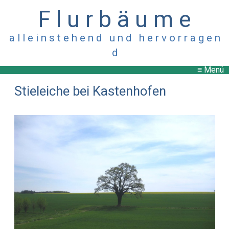
F l u r b ä u m e
a l l e i n s t e h e n d u n d h e r v o r r a g e n
d
≡ Menü
Stieleiche bei Kastenhofen